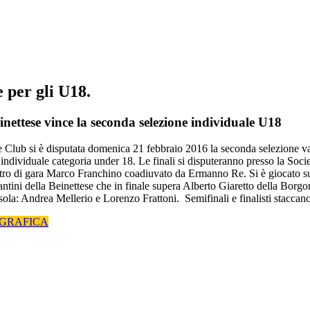
 per gli U18.
inettese vince la seconda selezione individuale U18
Club si è disputata domenica 21 febbraio 2016 la seconda selezione valida
ndividuale categoria under 18. Le finali si disputeranno presso la Socie
arbitro di gara Marco Franchino coadiuvato da Ermanno Re. Si è giocato s
tini della Beinettese che in finale supera Alberto Giaretto della Borgon
a: Andrea Mellerio e Lorenzo Frattoni. Semifinali e finalisti staccano
GRAFICA