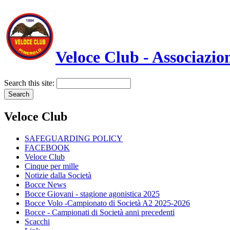
Veloce Club - Associazion
Search this site:
Veloce Club
SAFEGUARDING POLICY
FACEBOOK
Veloce Club
Cinque per mille
Notizie dalla Società
Bocce News
Bocce Giovani - stagione agonistica 2025
Bocce Volo -Campionato di Società A2 2025-2026
Bocce - Campionati di Società anni precedenti
Scacchi