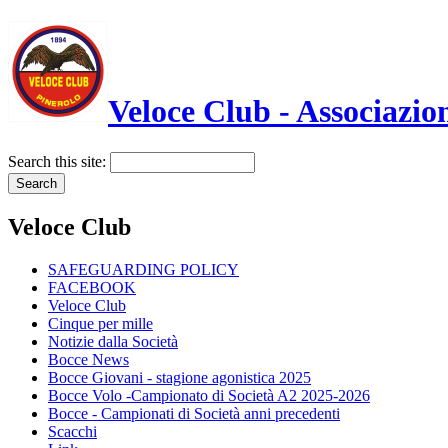
Veloce Club - Associazion
Search this site:
Veloce Club
SAFEGUARDING POLICY
FACEBOOK
Veloce Club
Cinque per mille
Notizie dalla Società
Bocce News
Bocce Giovani - stagione agonistica 2025
Bocce Volo -Campionato di Società A2 2025-2026
Bocce - Campionati di Società anni precedenti
Scacchi