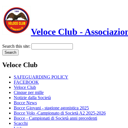
Veloce Club - Associazion
Search this site:
Veloce Club
SAFEGUARDING POLICY
FACEBOOK
Veloce Club
Cinque per mille
Notizie dalla Società
Bocce News
Bocce Giovani - stagione agonistica 2025
Bocce Volo -Campionato di Società A2 2025-2026
Bocce - Campionati di Società anni precedenti
Scacchi